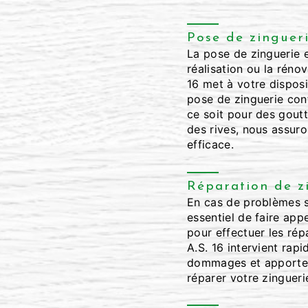
Pose de zinguer
La pose de zinguerie e
réalisation ou la rénov
16 met à votre disposi
pose de zinguerie co
ce soit pour des gout
des rives, nous assuro
efficace.
Réparation de z
En cas de problèmes su
essentiel de faire app
pour effectuer les rép
A.S. 16 intervient rap
dommages et apporter
réparer votre zinguerie