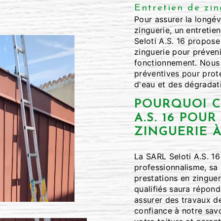
Entretien de zin
Pour assurer la longév
zinguerie, un entretie
Seloti A.S. 16 propose
zinguerie pour préveni
fonctionnement. Nous 
préventives pour proté
d'eau et des dégradat
POURQUOI C
A.S. 16 POU
ZINGUERIE 
La SARL Seloti A.S. 16
professionnalisme, sa r
prestations en zinguer
qualifiés saura répond
assurer des travaux d
confiance à notre sav