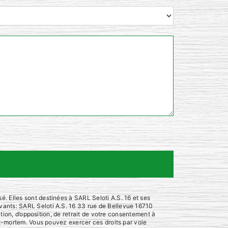
. Elles sont destinées à SARL Seloti A.S. 16 et ses
vants: SARL Seloti A.S. 16 33 rue de Bellevue 16710
ation, d’opposition, de retrait de votre consentement à
st-mortem. Vous pouvez exercer ces droits par voie