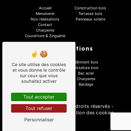
Accueil
Construction bois
Menuiserie
Terrasse bois
Nos réalisations
Panneaux solaire
Contact
Charpente
Couverture & Zinguerie
Nos prestations
Couverture
Bâtiment bois
Ce site utilise des cookies
Terrasse bois
Ossature bois
et vous donne le contrôle
Velux
Bac acier
sur ceux que vous
Zinguerie
Charpente
souhaitez activer
Maison bois
Bardage
Panneaux solaires
Tout accepter
©
Vistalid
- 2026 - Tous droits réservés -
Tout refuser
Mentions légales
-
Gestion des cookies
Personnaliser