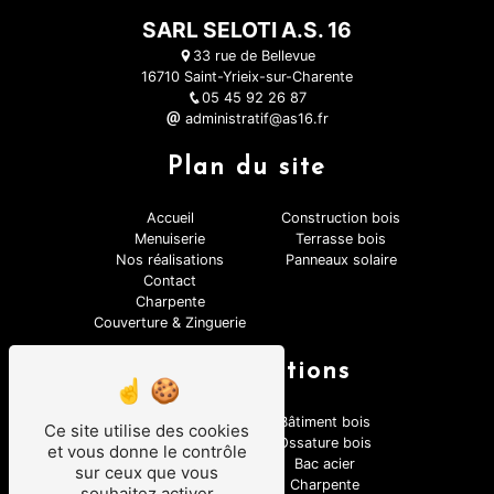
SARL SELOTI A.S. 16
33 rue de Bellevue
16710 Saint-Yrieix-sur-Charente
05 45 92 26 87
administratif@as16.fr
Plan du site
Accueil
Construction bois
Menuiserie
Terrasse bois
Nos réalisations
Panneaux solaire
Contact
Charpente
Couverture & Zinguerie
Nos prestations
Couverture
Bâtiment bois
Ce site utilise des cookies
Terrasse bois
Ossature bois
et vous donne le contrôle
Velux
Bac acier
sur ceux que vous
Zinguerie
Charpente
souhaitez activer