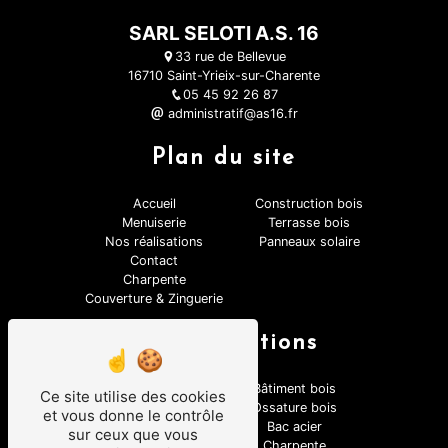
SARL SELOTI A.S. 16
33 rue de Bellevue
16710 Saint-Yrieix-sur-Charente
05 45 92 26 87
administratif@as16.fr
Plan du site
Accueil
Construction bois
Menuiserie
Terrasse bois
Nos réalisations
Panneaux solaire
Contact
Charpente
Couverture & Zinguerie
Nos prestations
Couverture
Bâtiment bois
Ce site utilise des cookies
Terrasse bois
Ossature bois
et vous donne le contrôle
Velux
Bac acier
sur ceux que vous
Zinguerie
Charpente