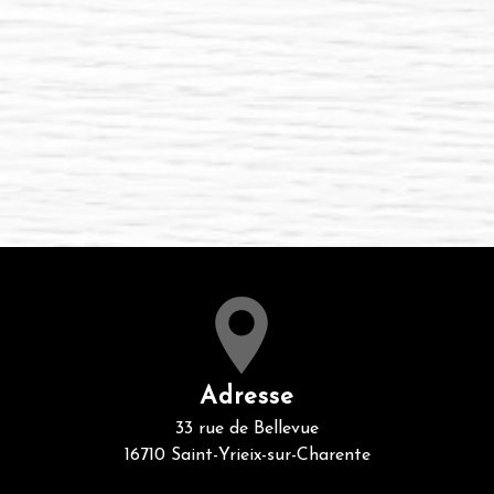
Adresse
33 rue de Bellevue
16710 Saint-Yrieix-sur-Charente