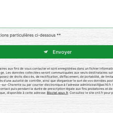
tions particulières ci-dessous **
Envoyer
s aux fins de vous contacter et sont enregistrées dans un fichier informatisé
sage. Les données collectées seront communiquées aux seuls destinataires sui
osez de droits d’accès, de rectification, d’effacement, de portabilité, de limit
ès d’une autorité de contrôle, ainsi que d’organiser le sort de vos données po
-sur-Charente ou par courrier électronique à l'adresse administratif@as16.fr. 
ntact puis pendant la durée de prescription légale aux fins probatoires et de
ique, disponible à cette adresse:
Bloctel.gouv.fr
. Consultez le site cnil.fr pour 